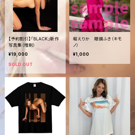
【予約割引】「BLACK」新作
堀えりか 眼鏡ふき（キモ
写真集（増刷）
ノ）
¥19,000
¥1,000
SOLD OUT