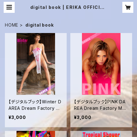
digital book | ERIKA OFFICIAL
WEB
HOME
digital book
【デジタルブック】Winter D
【デジタルブック】PINK DA
AREA Dream Factory Ma
REA Dream Factory Mag
gazine
azine
¥3,000
¥3,000