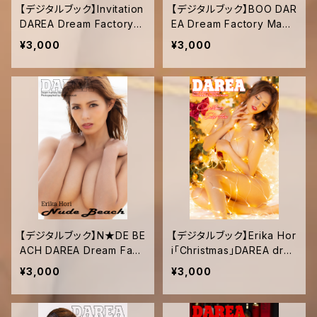
【デジタルブック】Invitation
【デジタルブック】BOO DAR
DAREA Dream Factory
EA Dream Factory Maga
Magazine
zine
¥3,000
¥3,000
【デジタルブック】N★DE BE
【デジタルブック】Erika Hor
ACH DAREA Dream Fact
i「Christmas」DAREA drea
ory Magazine
m factory magazine
¥3,000
¥3,000