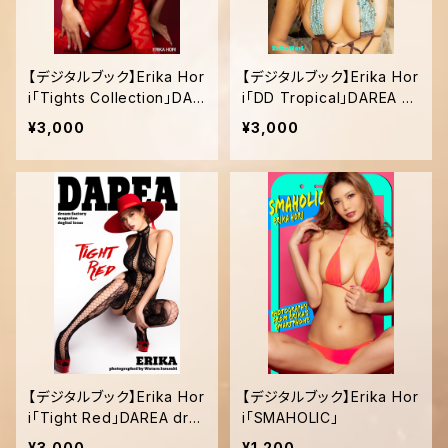
【デジタルブック】Erika Hor
【デジタルブック】Erika Hor
i「Tights Collection」DAR
i「DD Tropical」DAREA Dr
EA dream factory maga
eam Factory Magazine
¥3,000
¥3,000
zine
【デジタルブック】Erika Hor
【デジタルブック】Erika Hor
i「Tight Red」DAREA dre
i「SMAHOLIC」
am factory magazine
¥3,000
¥1,200