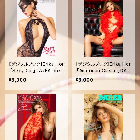
【デジタルブック】Erika Hor
【デジタルブック】Erika Hor
i「Sexy Cat」DAREA drea
i「American Classic」DAR
m factory magazine
EA dream factory maga
¥3,000
¥3,000
zine