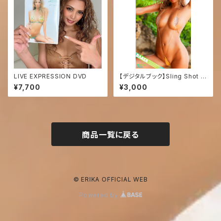
LIVE EXPRESSION DVD
【デジタルブック】Sling Shot D
AREA Dream Factory Maga
¥7,700
¥3,000
zine
商品一覧に戻る
© ERIKA OFFICIAL WEB
Powered by