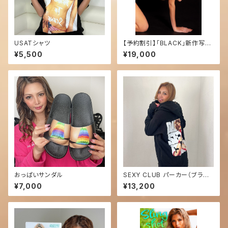
USATシャツ
【予約割引】「BLACK」新作写真
集（増刷）
¥5,500
¥19,000
おっぱいサンダル
SEXY CLUB パーカー（ブラッ
ク）
¥7,000
¥13,200